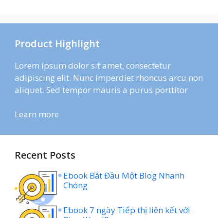
Product Highlight
Lorem ipsum dolor sit amet, consectetur
adipiscing elit. Nunc imperdiet rhoncus arcu non
aliquet. Sed tempor mauris a purus porttitor
Learn more
Recent Posts
Ebook Bắt Đầu Một Blog Nhanh
Chóng
Ebook 7 ngày Tiếp thị liên kết với