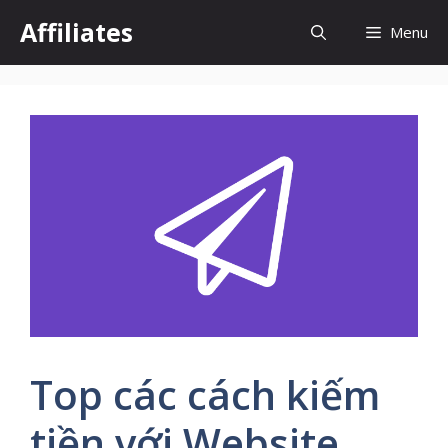
Chuyển
Affiliates
Menu
đến
nội
dung
Top các cách kiếm
tiền với Website