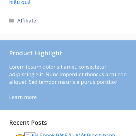
hiệu quả
Danh
Affiliate
mục
Product Highlight
Lorem ipsum dolor sit amet, consectetur
adipiscing elit. Nunc imperdiet rhoncus arcu non
aliquet. Sed tempor mauris a purus porttitor
Learn more
Recent Posts
Ebook Bắt Đầu Một Blog Nhanh